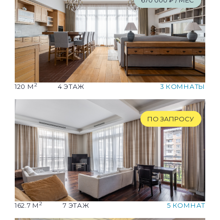
670
'
000 ₽ / МЕС
2
120 М
4 ЭТАЖ
3 КОМНАТЫ
ПО ЗАПРОСУ
2
162.7 М
7 ЭТАЖ
5 КОМНАТ