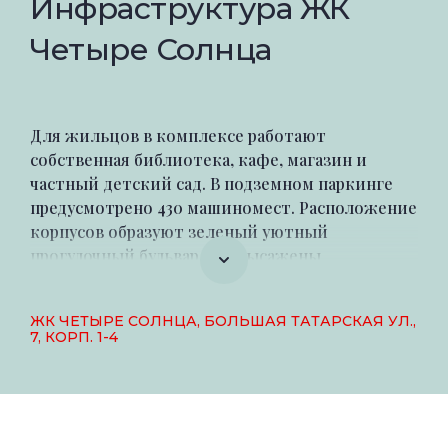
Инфраструктура ЖК
Четыре Солнца
Для жильцов в комплексе работают
собственная библиотека, кафе, магазин и
частный детский сад. В подземном паркинге
предусмотрено 430 машиномест. Расположение
корпусов образуют зеленый уютный
прогулочный бульвар, где высажены
кустарники, взрослые деревья, выстелены
газоны. В центральной части двора установлен
ЖК ЧЕТЫРЕ СОЛНЦА, БОЛЬШАЯ ТАТАРСКАЯ УЛ.,
фонтан, выложены мощеные дорожки для
7, КОРП. 1-4
неспешных прогулок, установлены скамейки.
Юных жителей порадуют увлекательные
игровые площадки.
Район Замоскворечье известен однородной