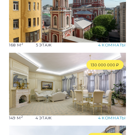
2
168 М
5 ЭТАЖ
4 КОМНАТЫ
130
'
000
'
000 ₽
2
149 М
4 ЭТАЖ
4 КОМНАТЫ